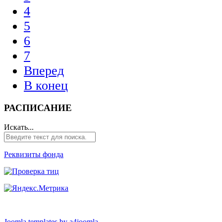
4
5
6
7
Вперед
В конец
РАСПИСАНИЕ
Искать...
Реквизиты фонда
Joomla templates by a4joomla